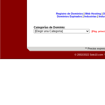
Registro de Dominios
|
Web Hosting
|
D
Dominios Expirados
|
Industrias
|
Indu
Categorías de Dominio:
[Pág. princi
** Precios expre
© 2002/2022 Solo10.com