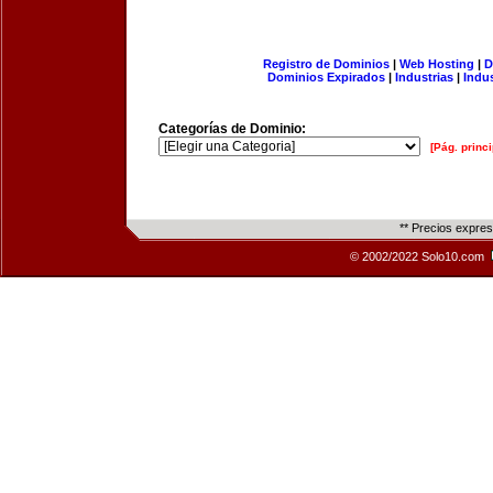
Registro de Dominios
|
Web Hosting
|
D
Dominios Expirados
|
Industrias
|
Indu
Categorías de Dominio:
[Pág. princi
** Precios expre
© 2002/2022 Solo10.com