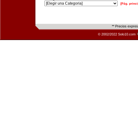
[Pág. princi
** Precios expre
© 2002/2022 Solo10.com