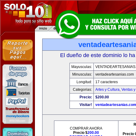
ventadeartesani
El dueño de este dominio lo ha
Mayusculas:
VENTADEARTESANIAS
Minusculas:
ventadeartesanias.com
Longitud:
17 caracteres
Categorias:
Artes y Cultura
,
Ventas y
Precio:
$200.00
Visitar!
ventadeartesanias.co
R
COMPRAR AHORA
Precio $
200.00
Precio 