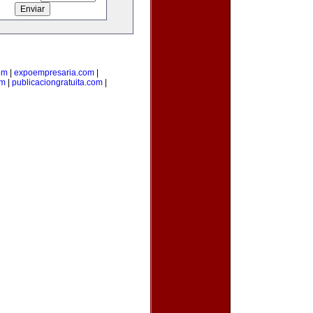
om
|
expoempresaria.com
|
om
|
publicaciongratuita.com
|