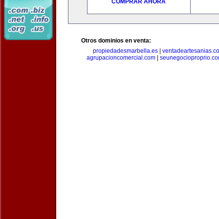
COMPRAR AHORA
Otros dominios en venta:
propiedadesmarbella.es
|
ventadeartesanias.c
agrupacioncomercial.com
|
seunegocioproprio.c