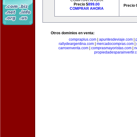
COMPRAR AHORA
Precio $
899.00
Precio 
COMPRAR AHORA
Otros dominios en venta:
compraplus.com
|
apuntesdeviaje.com
|
rallydeargentina.com
|
mercadocompras.com
|
carroenventa.com
|
comprasmayoristas.com
|
n
propiedadesparainvertir.