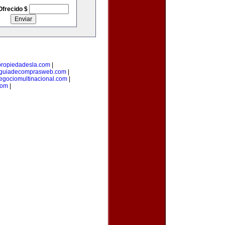
Ofrecido $
propiedadesla.com
|
guiadecomprasweb.com
|
egociomultinacional.com
|
com
|