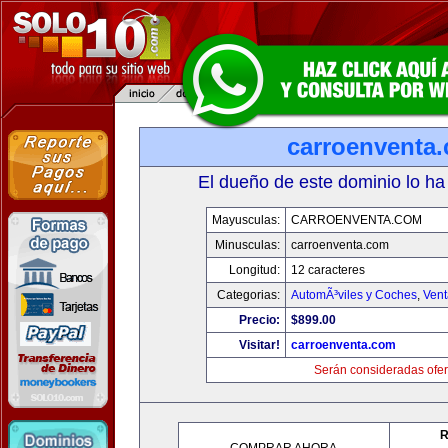
carroenventa
El dueño de este dominio lo ha
Mayusculas:
CARROENVENTA.COM
Minusculas:
carroenventa.com
Longitud:
12 caracteres
Categorias:
AutomÃ³viles y Coches
,
Vent
Precio:
$899.00
Visitar!
carroenventa.com
Serán consideradas ofer
R