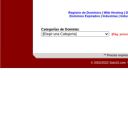
Registro de Dominios
|
Web Hosting
|
D
Dominios Expirados
|
Industrias
|
Indu
Categorías de Dominio:
[Pág. princi
** Precios expre
© 2002/2022 Solo10.com