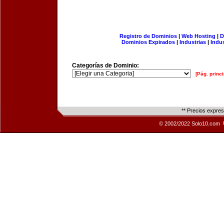
Registro de Dominios
|
Web Hosting
|
D
Dominios Expirados
|
Industrias
|
Indu
Categorías de Dominio:
[Pág. princi
** Precios expre
© 2002/2022 Solo10.com