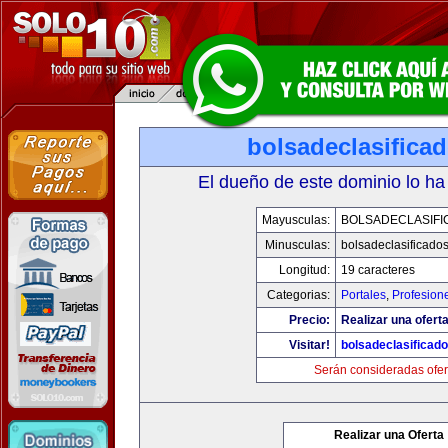
bolsadeclasifica
El dueño de este dominio lo ha
Mayusculas:
BOLSADECLASIFI
Minusculas:
bolsadeclasificado
Longitud:
19 caracteres
Categorias:
Portales
,
Profesion
Precio:
Realizar una oferta
Visitar!
bolsadeclasificad
Serán consideradas ofer
Realizar una Oferta