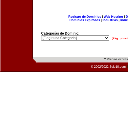
Registro de Dominios
|
Web Hosting
|
D
Dominios Expirados
|
Industrias
|
Indu
Categorías de Dominio:
[Pág. princi
** Precios expre
© 2002/2022 Solo10.com