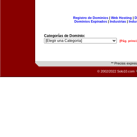
Registro de Dominios
|
Web Hosting
|
D
Dominios Expirados
|
Industrias
|
Indu
Categorías de Dominio:
[Pág. princi
** Precios expre
© 2002/2022 Solo10.com