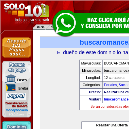
buscaromance
El dueño de este dominio lo ha
Mayusculas:
BUSCAROMAN
Minusculas:
buscaromance.
Longitud:
12 caracteres
Categorias:
Portales
,
Socie
Precio:
Realizar una of
Visitar!
buscaromance
Serán consideradas ofer
Realizar una Oferta