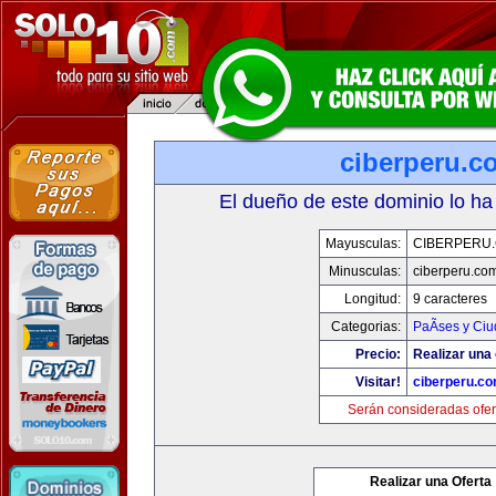
ciberperu.c
El dueño de este dominio lo ha
Mayusculas:
CIBERPERU
Minusculas:
ciberperu.co
Longitud:
9 caracteres
Categorias:
PaÃ­ses y Ci
Precio:
Realizar una 
Visitar!
ciberperu.c
Serán consideradas ofer
Realizar una Oferta