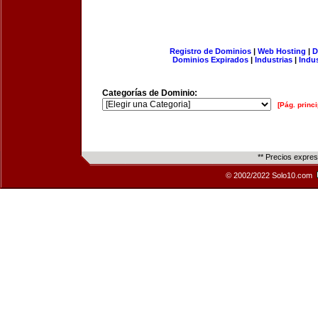
Registro de Dominios
|
Web Hosting
|
D
Dominios Expirados
|
Industrias
|
Indu
Categorías de Dominio:
[Pág. princi
** Precios expre
© 2002/2022 Solo10.com