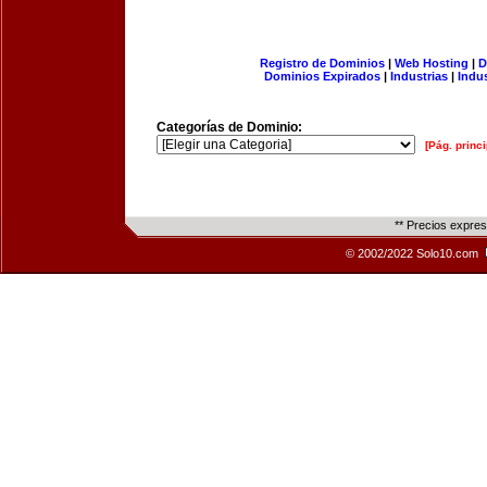
Registro de Dominios
|
Web Hosting
|
D
Dominios Expirados
|
Industrias
|
Indu
Categorías de Dominio:
[Pág. princi
** Precios expre
© 2002/2022 Solo10.com