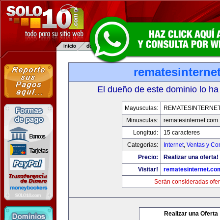
rematesinterne
El dueño de este dominio lo ha
Mayusculas:
REMATESINTERNE
Minusculas:
rematesinternet.com
Longitud:
15 caracteres
Categorias:
Internet
,
Ventas y Co
Precio:
Realizar una oferta!
Visitar!
rematesinternet.co
Serán consideradas ofer
Realizar una Oferta