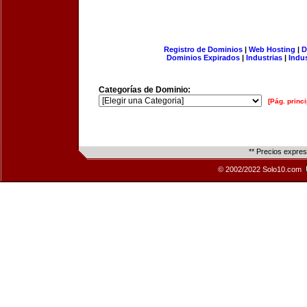
Registro de Dominios
|
Web Hosting
|
D
Dominios Expirados
|
Industrias
|
Indu
Categorías de Dominio:
[Pág. princi
** Precios expre
© 2002/2022 Solo10.com