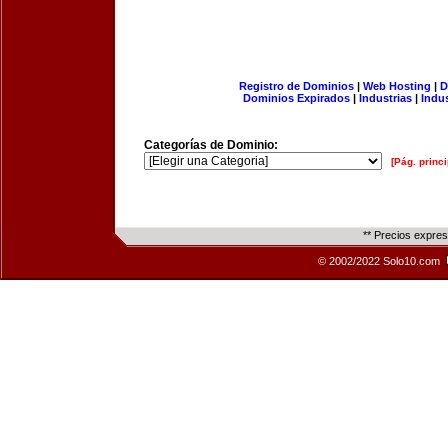
Registro de Dominios
|
Web Hosting
|
D
Dominios Expirados
|
Industrias
|
Indu
Categorías de Dominio:
[Pág. princi
** Precios expre
© 2002/2022 Solo10.com