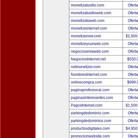
monetizatusitio.com
Oferta
monetizatusitioweb.com
Oferta
monetizatuweb.com
Oferta
monetizeinternet.com
Oferta
monetizenow.com
$1,500
monetizeyourweb.com
Oferta
negociosenlaweb.com
Oferta
NegociosInternet.net
$550.
netmonetizer.com
Oferta
NombresInternet.com
Oferta
onlinecompra.com
$999.
paginaprofesional.com
Oferta
paginasinteresantes.com
Oferta
PagosInternet.com
$1,500
parkingdedominio.com
Oferta
parkingdedominios.com
Oferta
productosdigitales.com
$4,950
promocionwebsite.com
Oferta