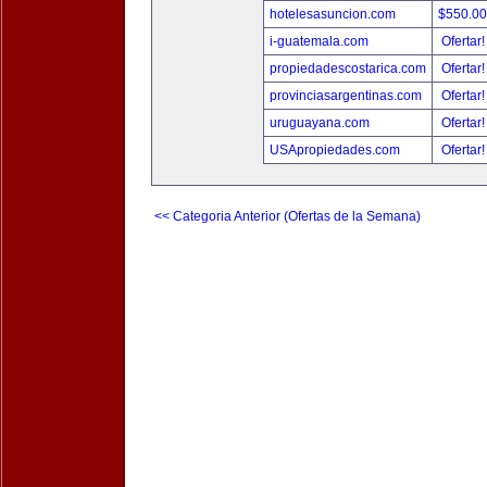
hotelesasuncion.com
$550.0
i-guatemala.com
Ofertar
propiedadescostarica.com
Ofertar
provinciasargentinas.com
Ofertar
uruguayana.com
Ofertar
USApropiedades.com
Ofertar
<< Categoria Anterior (Ofertas de la Semana)