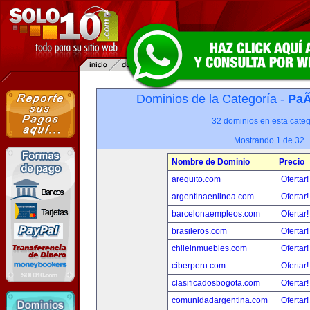
Dominios de la Categoría -
PaÃ
32 dominios en esta categ
Mostrando 1 de 32
Nombre de Dominio
Precio
arequito.com
Ofertar
argentinaenlinea.com
Ofertar
barcelonaempleos.com
Ofertar
brasileros.com
Ofertar
chileinmuebles.com
Ofertar
ciberperu.com
Ofertar
clasificadosbogota.com
Ofertar
comunidadargentina.com
Ofertar