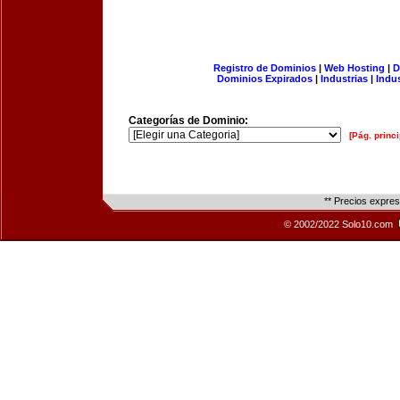
Registro de Dominios
|
Web Hosting
|
D
Dominios Expirados
|
Industrias
|
Indu
Categorías de Dominio:
[Pág. princi
** Precios expre
© 2002/2022 Solo10.com